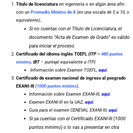
Título de licenciatura
en ingeniería o en algún área afín
con un
Promedio Mínimo de 8
(en una escala de 0 a 10, o
equivalente)
.
Si no cuentas con el Título de Licenciatura, el
documento
“Acta de Examen de Grado”
es válido
para iniciar el proceso.
Certificado
del idioma inglés
TOEFL
(ITP –
480
puntos
mínimo
,
iBT
– puntaje equivalente a ITP)
Información sobre Examen TOEFL,
aquí
.
Certificado de examen nacional de ingreso al posgrado
EXANI-III
(
1000 puntos mínimo
)
.
Información sobre Examen EXANI-III,
aquí
.
Examen EXANI-III en la UAZ,
aquí
.
Guía para el examen CENEVAL EXANI-III,
aquí
.
Si ya cuentas con el Certificado EXANI-III (1000
puntos mínimo) o lo vas a presentar en otra